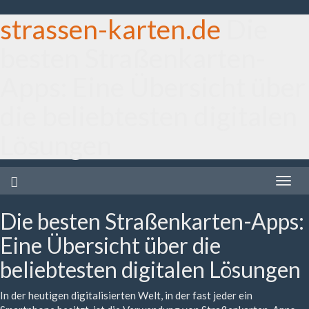
strassen-karten.de
Die
besten Straßenkarten-
Apps: Eine Übersicht über
die beliebtesten digitalen
Lösungen
Toggle
naviga
Die besten Straßenkarten-Apps:
Eine Übersicht über die
beliebtesten digitalen Lösungen
In der heutigen digitalisierten Welt, in der fast jeder ein